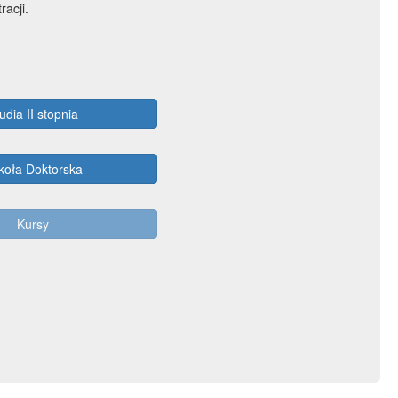
racji.
udia II stopnia
koła Doktorska
Kursy