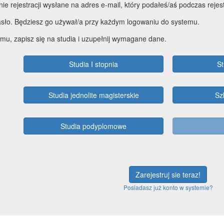
ie rejestracji wysłane na adres e-mail, który podałeś/aś podczas rejest
sło. Będziesz go używał/a przy każdym logowaniu do systemu.
mu, zapisz się na studia i uzupełnij wymagane dane.
Studia I stopnia
St
Studia jednolite magisterskie
Sz
Studia podyplomowe
Zarejestruj sie teraz!
Posiadasz już konto w systemie?